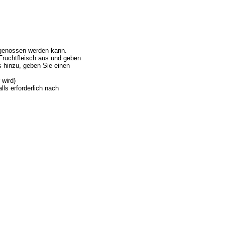
g genossen werden kann.
Fruchtfleisch aus und geben
s hinzu, geben Sie einen
 wird)
ls erforderlich nach