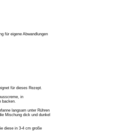
ung für eigene Abwandlungen
eignet für dieses Rezept.
nusscreme, in
n backen.
rpfanne langsam unter Rühren
 die Mischung dick und dunkel
e diese in 3-4 cm große