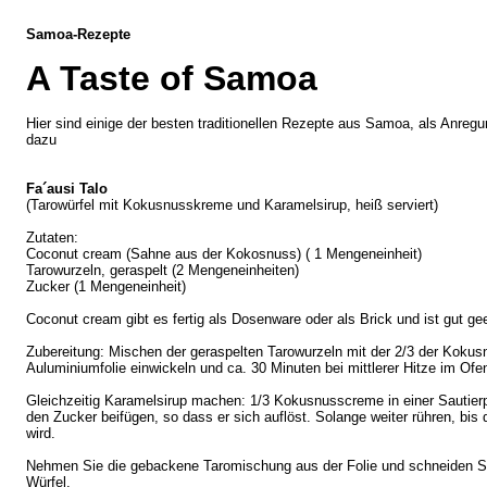
Samoa-Rezepte
A Taste of Samoa
Hier sind einige der besten traditionellen Rezepte aus Samoa, als Anreg
dazu
Fa´ausi Talo
(Tarowürfel mit Kokusnusskreme und Karamelsirup, heiß serviert)
Zutaten:
Coconut cream (Sahne aus der Kokosnuss) ( 1 Mengeneinheit)
Tarowurzeln, geraspelt (2 Mengeneinheiten)
Zucker (1 Mengeneinheit)
Coconut cream gibt es fertig als Dosenware oder als Brick und ist gut ge
Zubereitung: Mischen der geraspelten Tarowurzeln mit der 2/3 der Kokus
Auluminiumfolie einwickeln und ca. 30 Minuten bei mittlerer Hitze im Ofe
Gleichzeitig Karamelsirup machen: 1/3 Kokusnusscreme in einer Sautie
den Zucker beifügen, so dass er sich auflöst. Solange weiter rühren, bis
wird.
Nehmen Sie die gebackene Taromischung aus der Folie und schneiden Si
Würfel.