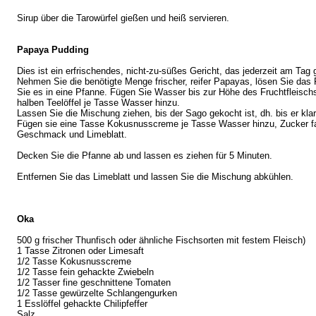
Sirup über die Tarowürfel gießen und heiß servieren.
Papaya Pudding
Dies ist ein erfrischendes, nicht-zu-süßes Gericht, das jederzeit am Ta
Nehmen Sie die benötigte Menge frischer, reifer Papayas, lösen Sie das 
Sie es in eine Pfanne. Fügen Sie Wasser bis zur Höhe des Fruchtfleisch
halben Teelöffel je Tasse Wasser hinzu.
Lassen Sie die Mischung ziehen, bis der Sago gekocht ist, dh. bis er klar
Fügen sie eine Tasse Kokusnusscreme je Tasse Wasser hinzu, Zucker fal
Geschmack und Limeblatt.
Decken Sie die Pfanne ab und lassen es ziehen für 5 Minuten.
Entfernen Sie das Limeblatt und lassen Sie die Mischung abkühlen.
Oka
500 g frischer Thunfisch oder ähnliche Fischsorten mit festem Fleisch)
1 Tasse Zitronen oder Limesaft
1/2 Tasse Kokusnusscreme
1/2 Tasse fein gehackte Zwiebeln
1/2 Tasser fine geschnittene Tomaten
1/2 Tasse gewürzelte Schlangengurken
1 Esslöffel gehackte Chilipfeffer
Salz